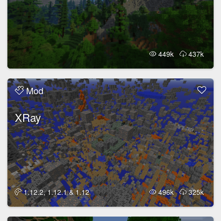
449k
437k
Mod
XRay
1.12.2, 1.12.1 & 1.12
496k
325k