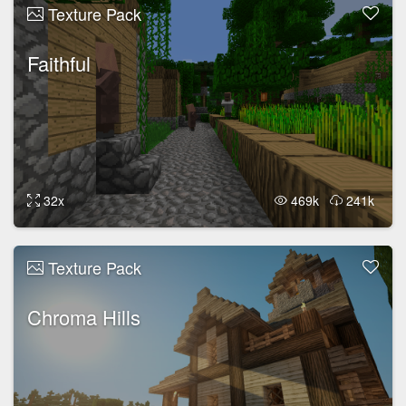
Texture Pack
Faithful
32x
469k
241k
Texture Pack
Chroma Hills