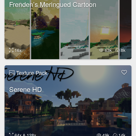
Frenden’s Meringued Cartoon
16x
63k
8k
Texture Pack
Serene HD
64x & 128x
49k
14k