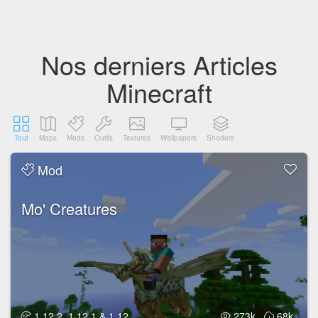
Nos derniers Articles
Minecraft
Tout
Maps
Mods
Outils
Textures
Wallpapers
Shaders
Mod
Mo' Creatures
1.12.2, 1.12.1 & 1.12
273k
68k