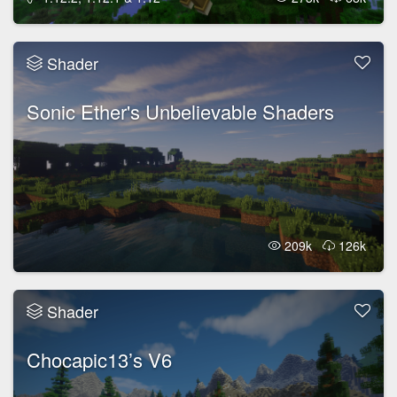
Shader
Sonic Ether's Unbelievable Shaders
209k
126k
Shader
Chocapic13’s V6