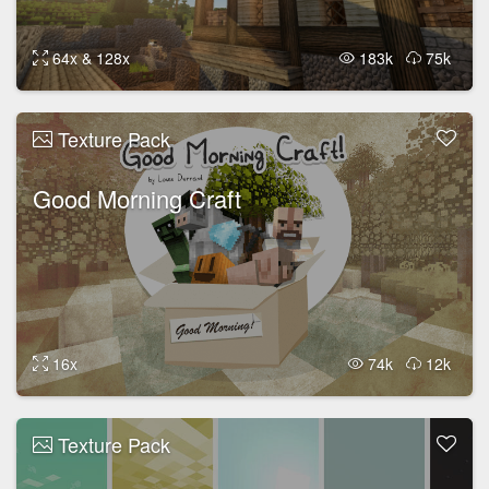
64x & 128x
183k
75k
Texture Pack
Good Morning Craft
16x
74k
12k
Texture Pack