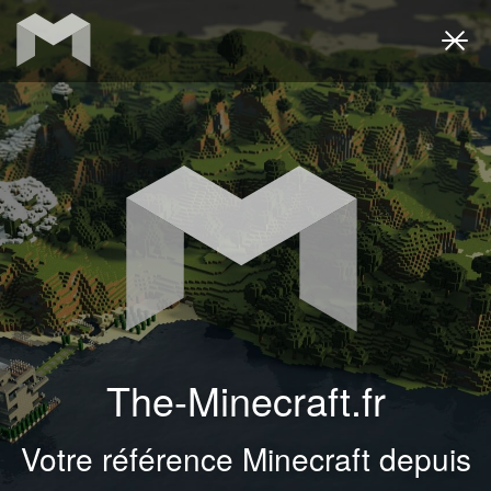
Togg
navi
The-Minecraft.fr
Votre référence Minecraft depuis