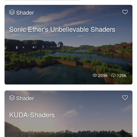
Shader
Sonic Ether's Unbelievable Shaders
209k
126k
Shader
KUDA-Shaders