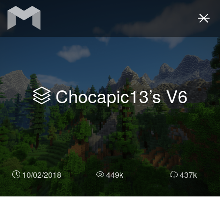
Togg
navi
Chocapic13’s V6
10/02/2018
449k
437k