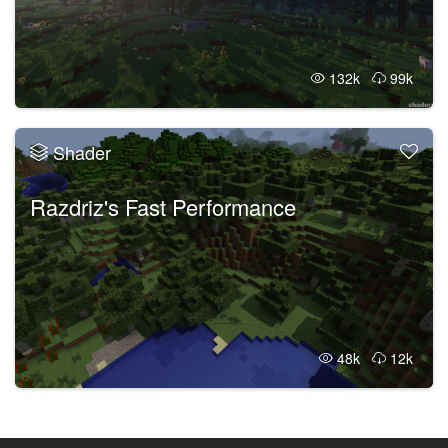
132k
99k
Shader
Razdriz's Fast Performance
48k
12k