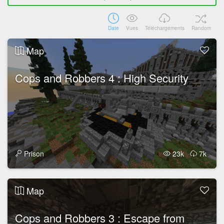
Date
Vues
Téléchargements
Random
Map
Cops and Robbers 4 : High Security
Prison
23k
7k
Map
Cops and Robbers 3 : Escape from