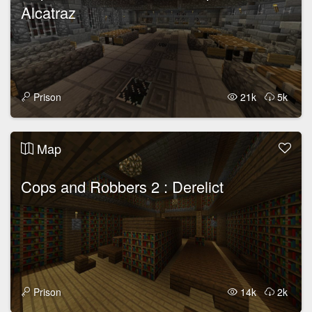
Alcatraz
Prison
21k
5k
Map
Cops and Robbers 2 : Derelict
Prison
14k
2k