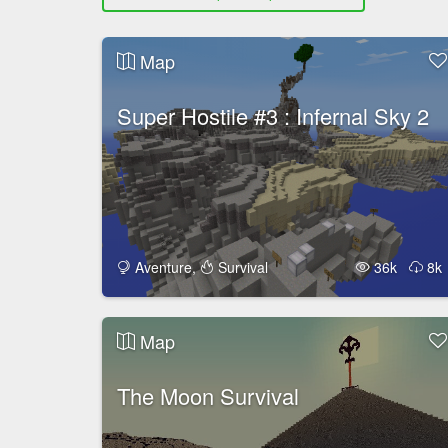
Map
Super Hostile #3 : Infernal Sky 2
Aventure
,
Survival
36k
8k
Map
The Moon Survival