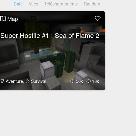
Date
Vues
Téléchargements
Random
Map
Super Hostile #1 : Sea of Flame 2
Aventure
,
Survival
50k
16k