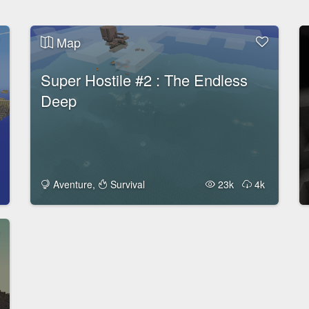
Map
Super Hostile #2 : The Endless
Deep
Aventure
,
Survival
23k
4k