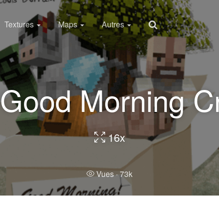
Textures
Maps
Autres
Good Morning Cr
16x
Vues ·
73k