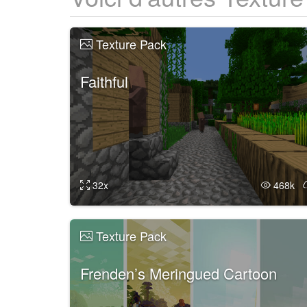
Texture Pack
Faithful
32x
468k
Texture Pack
Frenden’s Meringued Cartoon