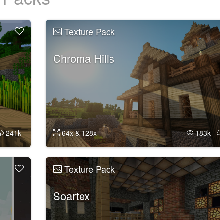
Texture Pack
Chroma Hills
241k
64x & 128x
183k
Texture Pack
Soartex