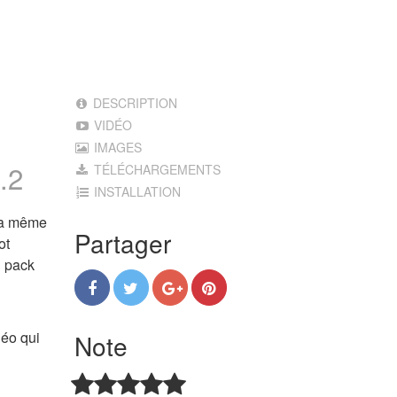
DESCRIPTION
VIDÉO
IMAGES
.2
TÉLÉCHARGEMENTS
INSTALLATION
 la même
Partager
ot
u pack
déo qui
Note