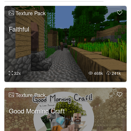
Texture Pack
Faithful
32x
468k
241k
Texture Pack
Good Morning Craft