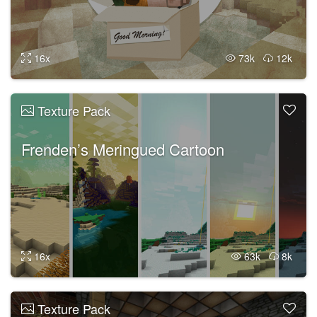
16x
73k
12k
Texture Pack
Frenden’s Meringued Cartoon
16x
63k
8k
Texture Pack