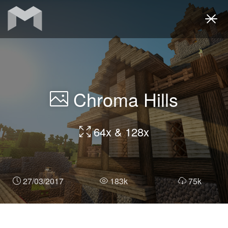
Togg
navi
Chroma Hills
64x & 128x
27/03/2017
183k
75k