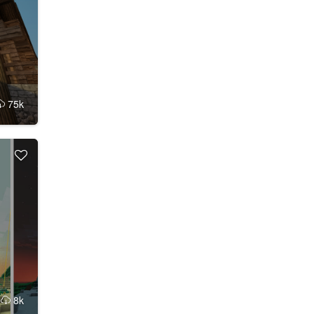
75k
k
8k