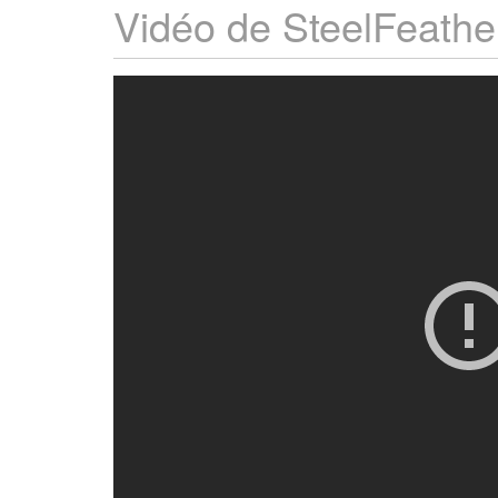
Vidéo de SteelFeath