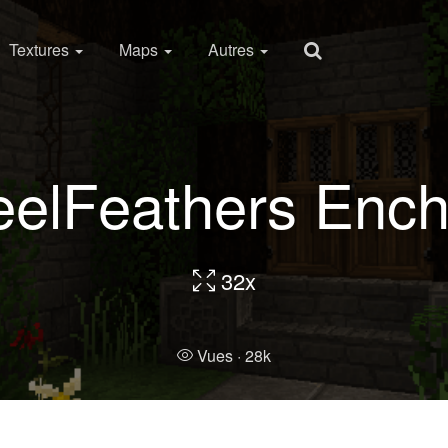
Textures
Maps
Autres
elFeathers Enc
32x
Vues ·
28k