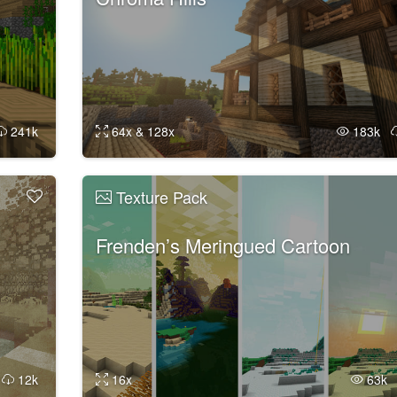
241k
64x & 128x
183k
Texture Pack
Frenden’s Meringued Cartoon
k
12k
16x
63