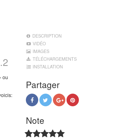
DESCRIPTION
VIDÉO
IMAGES
.2
TÉLÉCHARGEMENTS
INSTALLATION
 ou
Partager
oicis:
Note