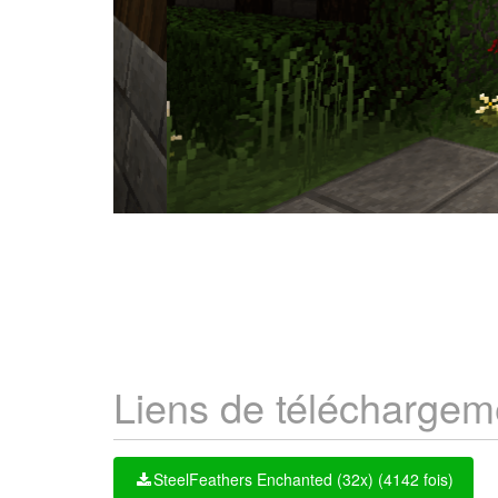
Liens de téléchargem
SteelFeathers Enchanted (32x) (4142 fois)