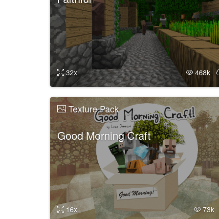
32x
468k
Texture Pack
Good Morning Craft
16x
73