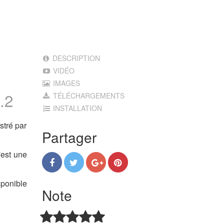
DESCRIPTION
VIDÉO
IMAGES
.2
TÉLÉCHARGEMENTS
INSTALLATION
stré par
Partager
'est une
sponible
Note