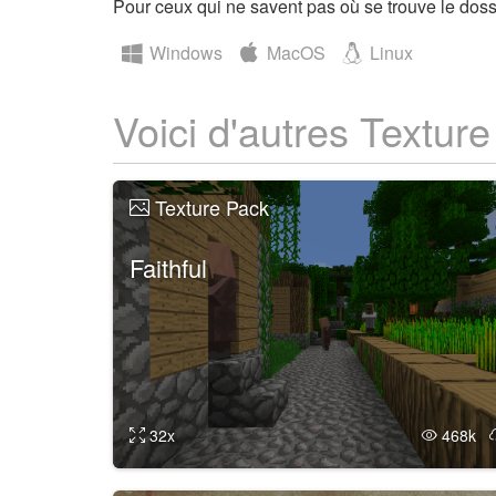
Pour ceux qui ne savent pas où se trouve le dossi
Windows
MacOS
Linux
Voici d'autres Textur
Texture Pack
Faithful
32x
468k