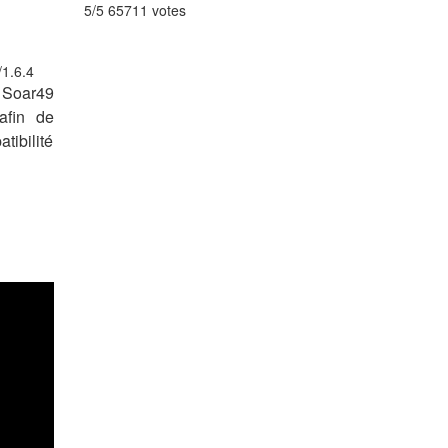
5/5 65711 votes
r Soar49
afin de
tibilité