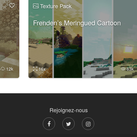
Texture Pack
Frenden’s Meringued Cartoon
k
12k
16x
63
Rejoignez-nous