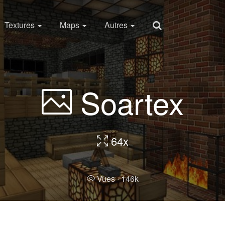
Textures
Maps
Autres
Soartex
64x
Vues ·
146k