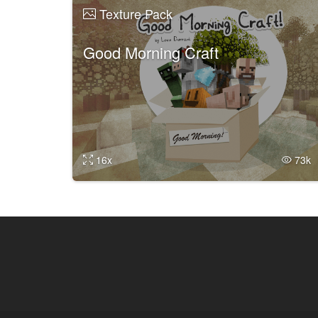
Texture Pack
Good Morning Craft
16x
73