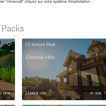
er "minecraft" cliquez sur votre système d'exploitation :
e Packs
Texture Pack
Chroma Hills
241k
64x & 128x
183k