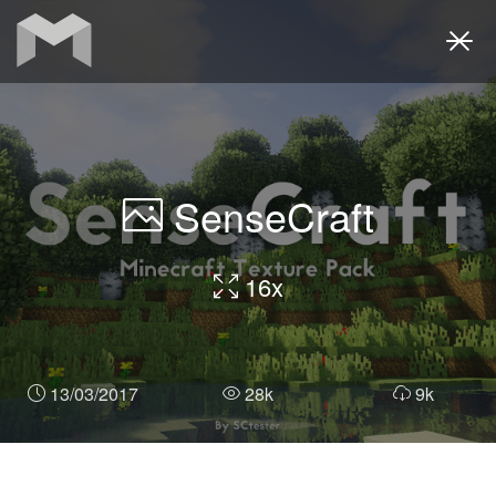
Togg
navi
SenseCraft
16x
13/03/2017
28k
9k