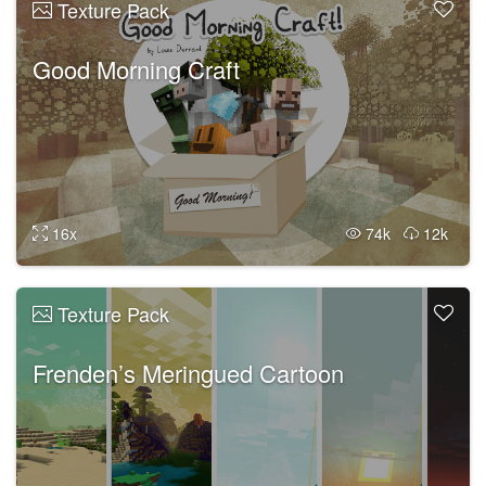
Texture Pack
Good Morning Craft
16x
74k
12k
Texture Pack
Frenden’s Meringued Cartoon