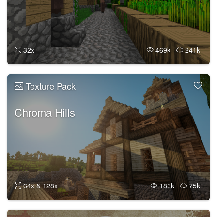
32x
469k
241k
Texture Pack
Chroma Hills
64x & 128x
183k
75k