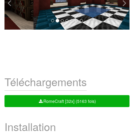
Téléchargements
RomeCraft [32x] (5163 fois)
Installation