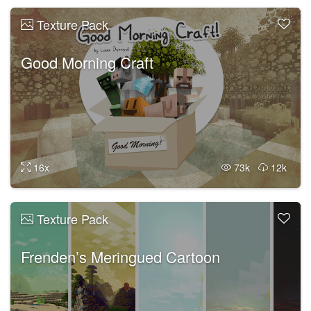
Texture Pack
Good Morning Craft
16x
73k
12k
Texture Pack
Frenden’s Meringued Cartoon