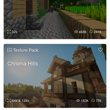
32x
468k
241k
Texture Pack
Chroma Hills
64x & 128x
183k
75k