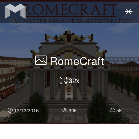
Togg
navi
RomeCraft
32x
13/12/2016
30k
5k