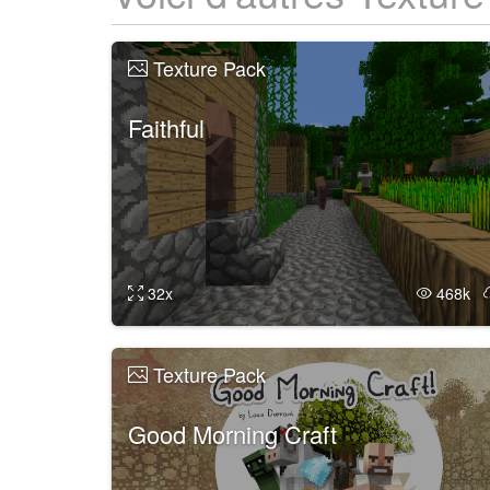
Texture Pack
Faithful
32x
468k
Texture Pack
Good Morning Craft