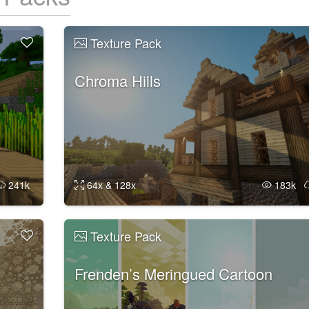
Texture Pack
Chroma Hills
241k
64x & 128x
183k
Texture Pack
Frenden’s Meringued Cartoon