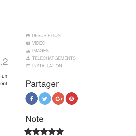
DESCRIPTION
VIDÉO
IMAGES
.2
TÉLÉCHARGEMENTS
INSTALLATION
e un
Partager
vent
Note