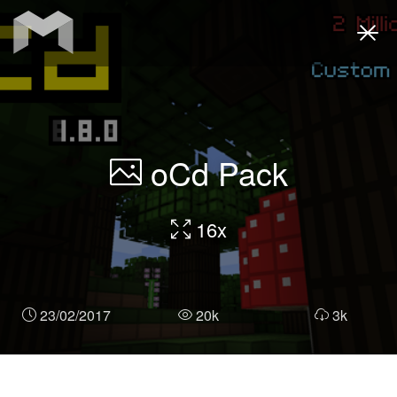
Togg
navi
oCd Pack
16x
23/02/2017
20k
3k