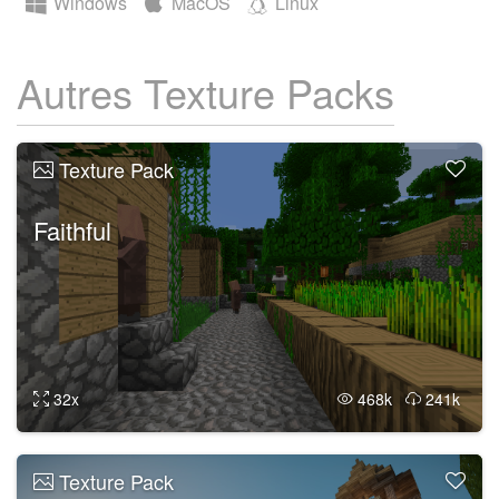
Windows
MacOS
Linux
Autres Texture Packs
Texture Pack
Faithful
32x
468k
241k
Texture Pack