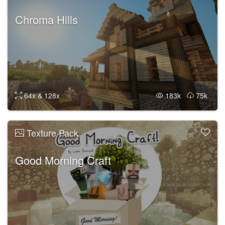
Chroma Hills
64x & 128x
183k
75k
Texture Pack
Good Morning Craft