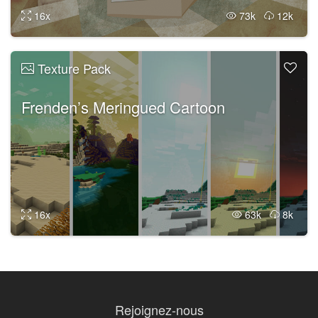
16x
73k
12k
Texture Pack
Frenden’s Meringued Cartoon
16x
63k
8k
Rejoignez-nous