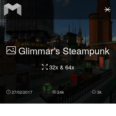
Togg
navi
Glimmar’s Steampunk
32x & 64x
27/02/2017
24k
3k