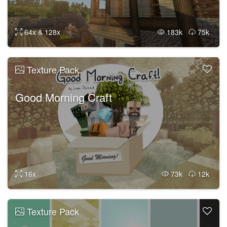
64x & 128x
183k
75k
Texture Pack
Good Morning Craft
16x
73k
12k
Texture Pack