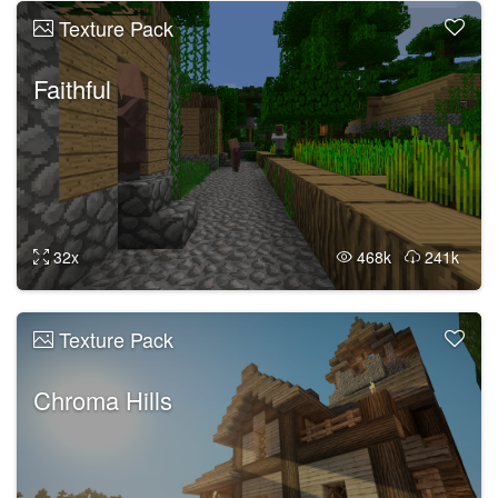
Texture Pack
Faithful
32x
468k
241k
Texture Pack
Chroma Hills