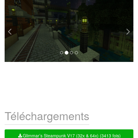
Téléchargements
Glimmar’s Steampunk V17 (32x & 64x) (3413 fois)