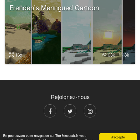
Frenden’s Meringued Cartoon
16x
63k
8k
Rejoignez-nous
© 2011 - 2026 The-Minecraft.fr, par des Minecraftiens pour
En poursuivant votre navigation sur The-Minecraft.fr, vous
des Minecraftiens.
Nos mentions légales
J'accepte