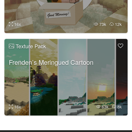
16x
73k
12k
Texture Pack
Frenden’s Meringued Cartoon
16x
63k
8k