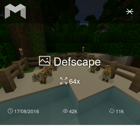
Togg
navi
Defscape
64x
17/08/2016
42k
11k