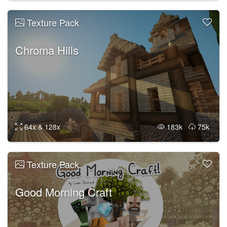
Texture Pack
Chroma Hills
64x & 128x
183k
75k
Texture Pack
Good Morning Craft