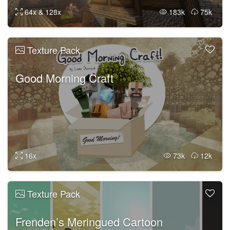
64x & 128x
183k
75k
Texture Pack
Good Morning Craft
16x
73k
12k
Texture Pack
Frenden’s Meringued Cartoon