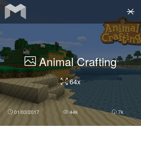
Togg
navi
Animal Crafting
64x
01/03/2017
44k
7k