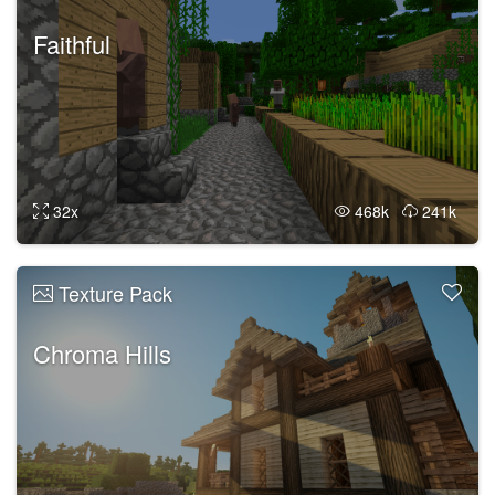
Faithful
32x
468k
241k
Texture Pack
Chroma Hills