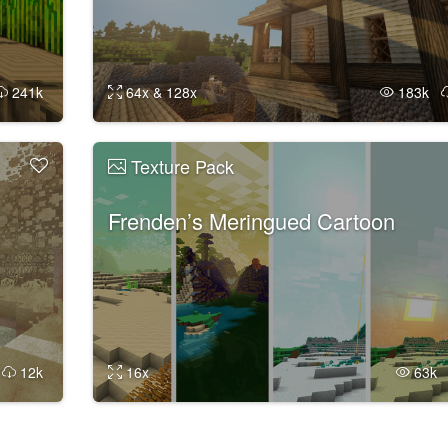
241k
64x & 128x
183k
Texture Pack
Frenden’s Meringued Cartoon
k
12k
16x
63