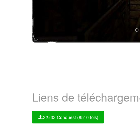
Liens de téléchargem
32×32 Conquest (8510 fois)