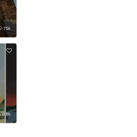
75k
k
8k