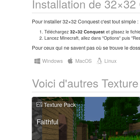
Installation de 32×3
Pour installer 32×32 Conquest c'est tout simple :
Téléchargez
32×32 Conquest
et glissez le fich
Lancez Minecraft, allez dans "Options" puis "Re
Pour ceux qui ne savent pas où se trouve le dossi
Windows
MacOS
Linux
Voici d'autres Textur
Texture Pack
Faithful