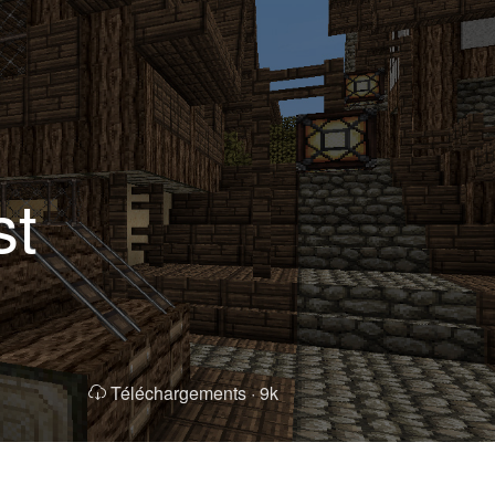
st
Téléchargements ·
9k