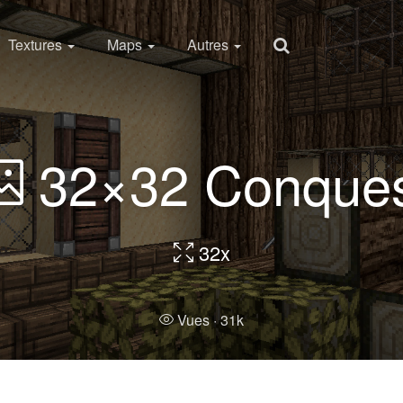
Textures
Maps
Autres
32×32 Conque
32x
Vues ·
31k