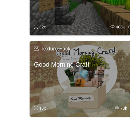
32x
468k
Texture Pack
Good Morning Craft
16x
73