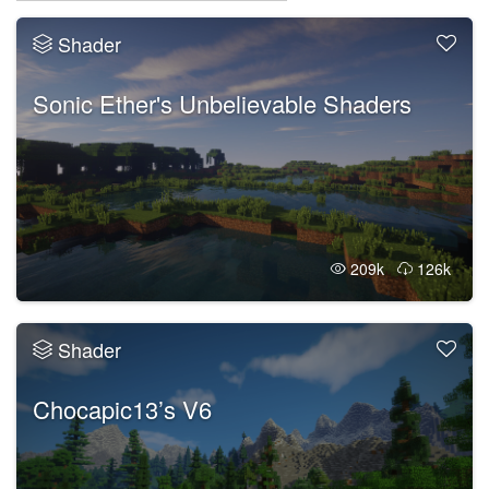
Shader
Sonic Ether's Unbelievable Shaders
209k
126k
Shader
Chocapic13’s V6