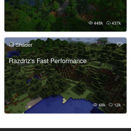
448k
437k
Shader
Razdriz's Fast Performance
48k
12k