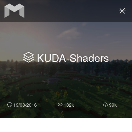
Togg
navi
KUDA-Shaders
19/08/2016
132k
99k