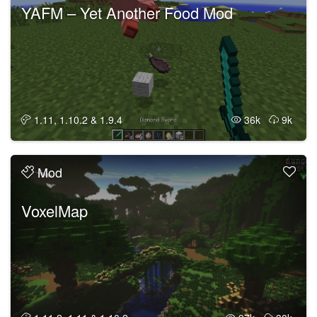
YAFM – Yet Another Food Mod
1.11, 1.10.2 & 1.9.4
36k
9k
Mod
VoxelMap