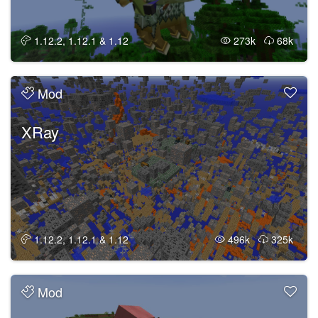
1.12.2, 1.12.1 & 1.12
273k
68k
Mod
XRay
1.12.2, 1.12.1 & 1.12
496k
325k
Mod