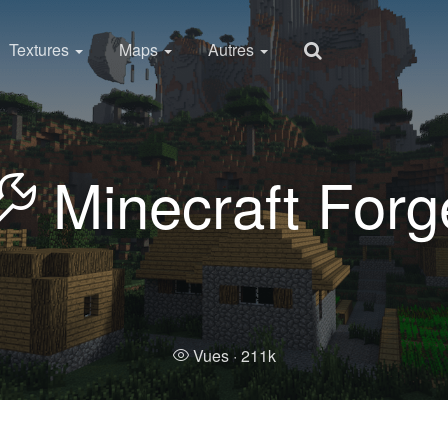
Textures
Maps
Autres
Minecraft Forg
Vues ·
211k