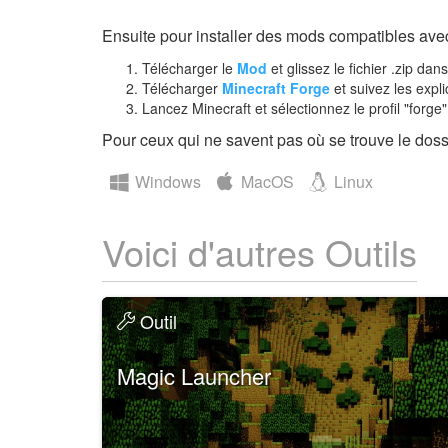
Ensuite pour installer des mods compatibles avec 
Télécharger le
Mod
et glissez le fichier .zip dan
Télécharger
Minecraft Forge
et suivez les expli
Lancez Minecraft et sélectionnez le profil "forge"
Pour ceux qui ne savent pas où se trouve le dossi
Windows
MacOS
Linux
Voici d'autres Outils
Outil
Magic Launcher