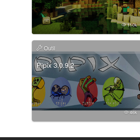
110
Outil
Pipix 3.0.9.2
46