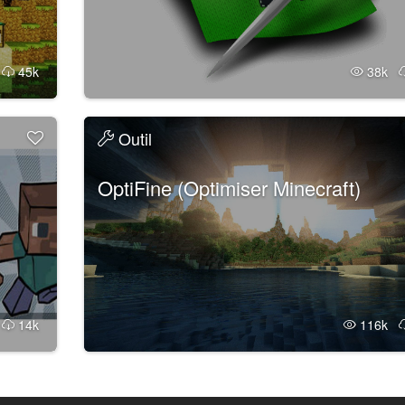
k
45k
38k
Outil
OptiFine (Optimiser Minecraft)
k
14k
116k