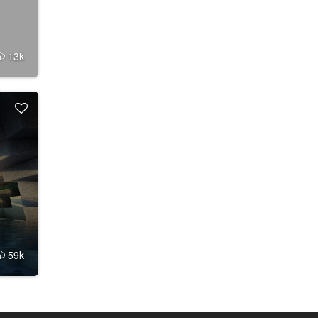
13k
59k