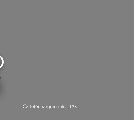
D
Téléchargements ·
13k