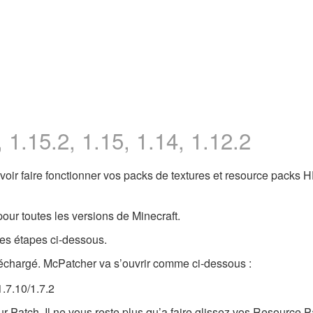
D
 1.15.2, 1.15, 1.14, 1.12.2
uvoir faire fonctionner vos packs de textures et resource packs 
pour toutes les versions de Minecraft.
e les étapes ci-dessous.
léchargé. McPatcher va s’ouvrir comme ci-dessous :
 Patch. Il ne vous reste plus qu’a faire glissez vos Resource P