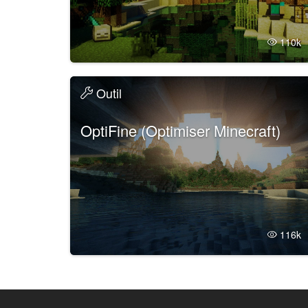
110
Outil
OptiFine (Optimiser Minecraft)
116