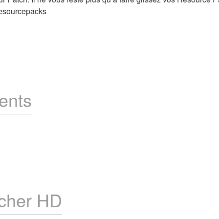
\resourcepacks
ents
tcher HD