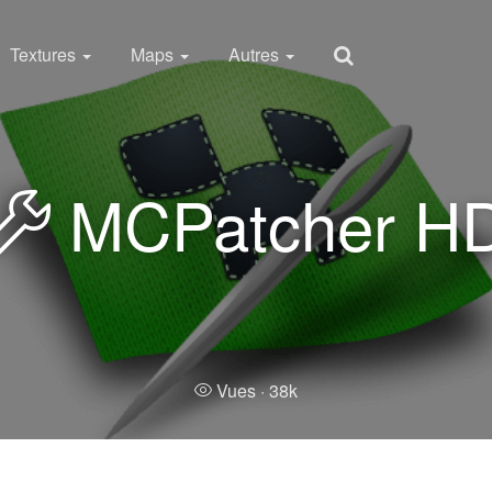
Textures
Maps
Autres
MCPatcher H
Vues ·
38k