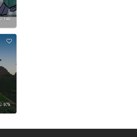
14k
97k