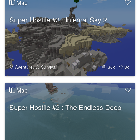
Map
Super Hostile #3 : Infernal Sky 2
Aventure
,
Survival
36k
8k
Map
Super Hostile #2 : The Endless Deep