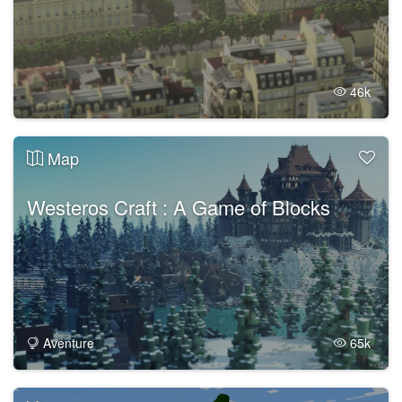
46k
Map
Westeros Craft : A Game of Blocks
Aventure
65k