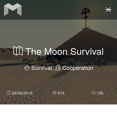
Togg
navi
The Moon Survival
Survival,
Coopération
28/06/2016
61k
15k