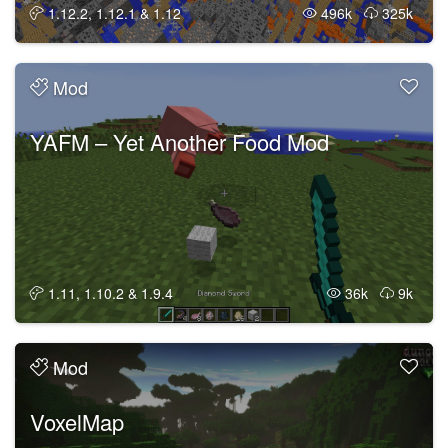
1.12.2, 1.12.1 & 1.12
496k
325k
Mod
YAFM – Yet Another Food Mod
1.11, 1.10.2 & 1.9.4
36k
9k
Mod
VoxelMap