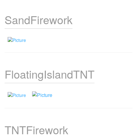
SandFirework
FloatingIslandTNT
TNTFirework