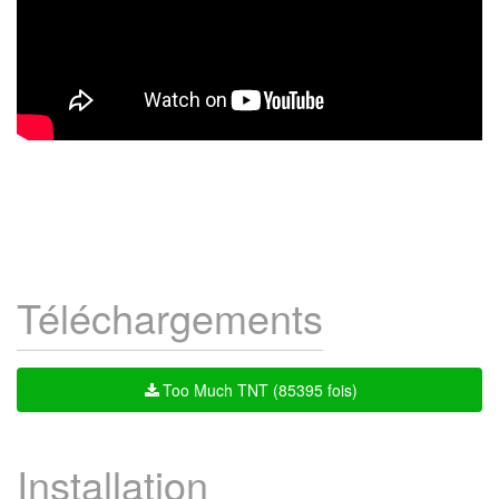
Téléchargements
Too Much TNT (85395 fois)
Installation