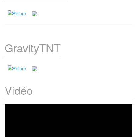
GravityTNT
Vidéo