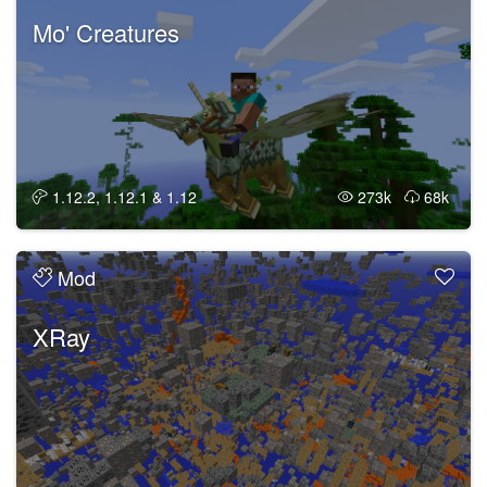
Mo' Creatures
1.12.2, 1.12.1 & 1.12
273k
68k
Mod
XRay