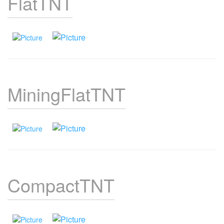
FlatTNT
MiningFlatTNT
CompactTNT