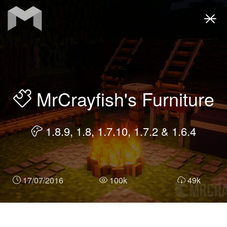
Togg
navi
MrCrayfish's Furniture
1.8.9, 1.8, 1.7.10, 1.7.2 & 1.6.4
17/07/2016
100k
49k