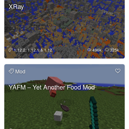
XRay
1.12.2, 1.12.1 & 1.12
496k
325k
Mod
YAFM – Yet Another Food Mod