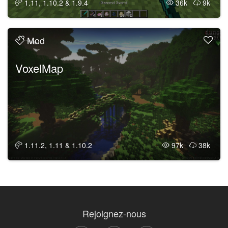
1.11, 1.10.2 & 1.9.4
36k
9k
Mod
VoxelMap
1.11.2, 1.11 & 1.10.2
97k
38k
Rejoignez-nous