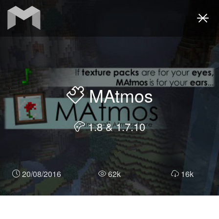
Togg
navi
MAtmos
1.8 & 1.7.10
20/08/2016
62k
16k