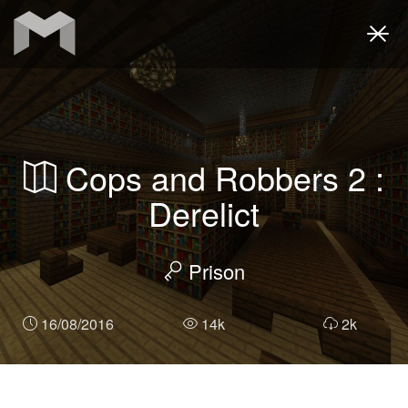
Togg
navi
Cops and Robbers 2 :
Derelict
Prison
16/08/2016
14k
2k