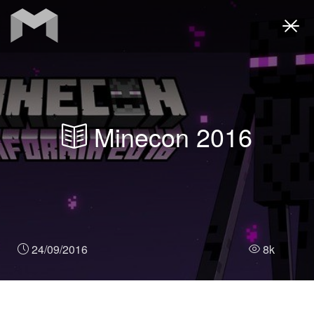
Togg
navi
Minecon 2016
24/09/2016
8k