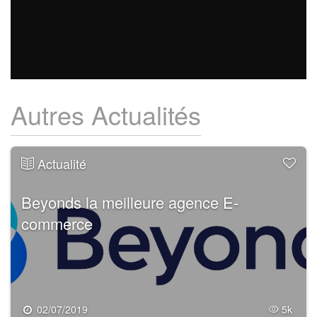
Autres Actualités
Actualité
Beyonds la meilleure agence E-
commerce
02/07/2019
5k