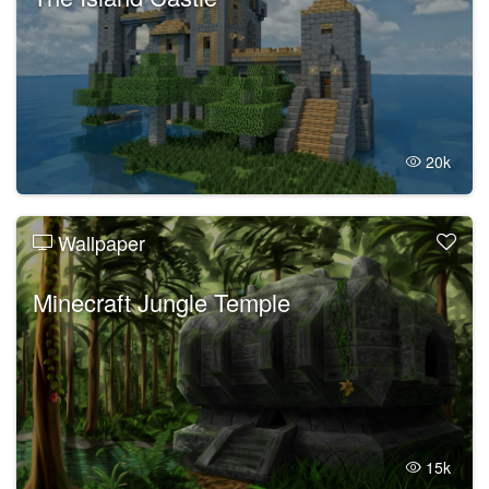
20k
Wallpaper
Minecraft Jungle Temple
15k