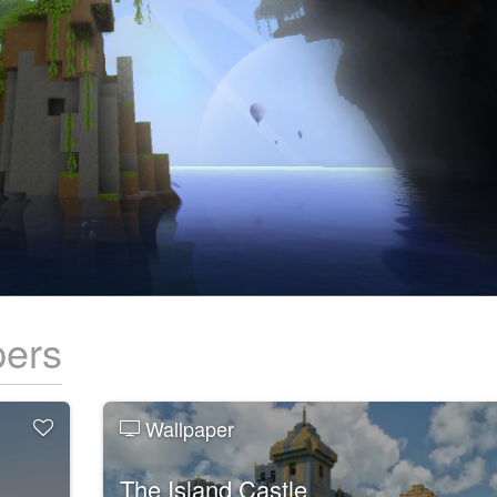
pers
Wallpaper
The Island Castle