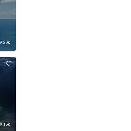
20k
15k