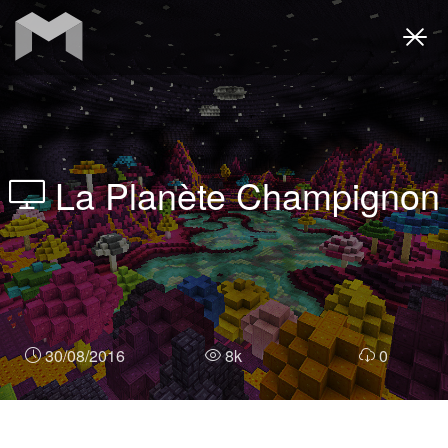
Togg
navi
La Planète Champignon
30/08/2016
8k
0