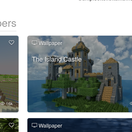
pers
Wallpaper
The Island Castle
16k
Wallpaper