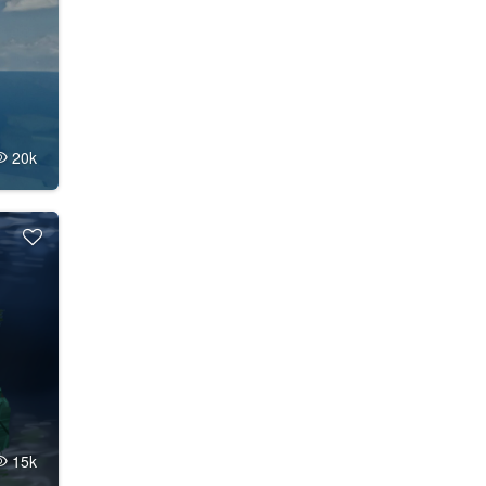
20k
15k