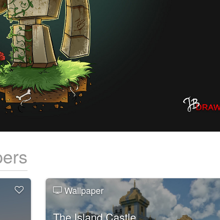
pers
Wallpaper
The Island Castle