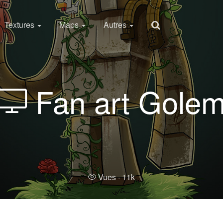
Textures
Maps
Autres
Fan art Gole
Vues ·
11k