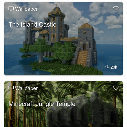
Wallpaper
The Island Castle
20k
Wallpaper
Minecraft Jungle Temple