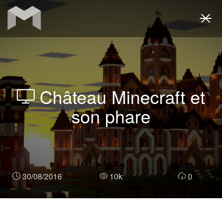
Togg
navi
Château Minecraft et
son phare
30/08/2016
10k
0