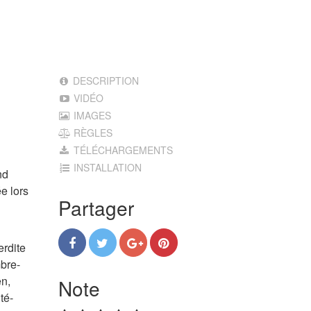
DESCRIPTION
VIDÉO
IMAGES
RÈGLES
TÉLÉCHARGEMENTS
INSTALLATION
nd
e lors
Partager
erdite
mbre-
en,
Note
té-