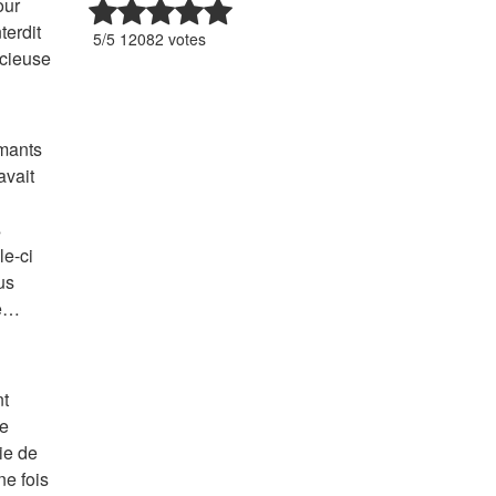
our
terdit
5/5 12082 votes
ncieuse
amants
avait
s
le-ci
us
te…
nt
he
ie de
ne fois