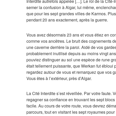
Interdite autrefois appelée […]. Le roi de la Cit
semer la confusion à Algar, lui même, enclenchant
que pour les sept grandes villes de Karmos. Plusie
pendant 20 ans exactement, après la guerre.
Vous avez désormais 23 ans et vous étiez en co
comme vos ancêtres. Le bruit des cognements de vo
une caverne derrière la paroi. Aidé de vos gardes 
probablement inutilisé depuis au moins vingt ans.
pouviez distinguer au sol une espèce de rune grav
était tellement puissante, que Werkan fut ébloui
regardez autour de vous et remarquez que vos ga
Vous êtes à l’extérieur, près d’Algar.
La Cité Interdite s’est réveillée. Par votre faut
regagner sa confiance en trouvant les sept bloc
facile. Au cours de votre route, vous devrez dém
parcours, tout en visitant les sept royaumes pour re