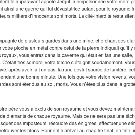
é-Interdite auparavant appelé Jergul, a empoisonnée votre mère p
 ainsi une guerre qui fut dévastatrice autant pour le royaume in
urs milliers d’innocents sont morts. La cité-interdite resta sile
mpagnie de plusieurs gardes dans une mine, cherchant des di
tre pioche en métal contre celui de la pierre indiquait qu’il y 
royaux, vous entrez dans la caverne qui était en fait une salle,
 C’était très sombre, votre torche s’éteignit soudainement. Vou
é, après avoir fait un pas, la rune devint source de lumière, cel
 pendant une bonne minute. Une fois que votre vision revenu, vo
rdes sont étendus au sol, morts. Vous n’êtes plus dans la grot
e. Votre père vous a exclu de son royaume et vous devez maintena
s de diamants de chaque royaume. Mais ce ne sera pas une tâc
asquer des imposteurs, résoudre des énigmes, effectuer une sér
trouver les blocs. Pour enfin arriver au chapitre final, en finir u