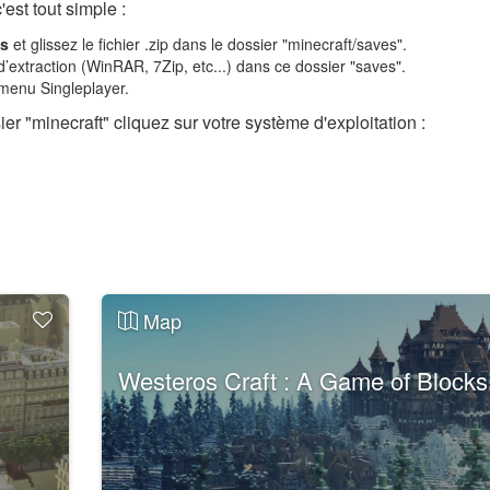
est tout simple :
es
et glissez le fichier .zip dans le dossier "minecraft/saves".
d’extraction (WinRAR, 7Zip, etc...) dans ce dossier "saves".
 menu Singleplayer.
er "minecraft" cliquez sur votre système d'exploitation :
Map
Westeros Craft : A Game of Blocks