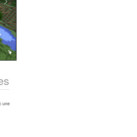
es
ec une