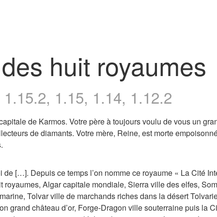
 des huit royaumes
1.15.2, 1.15, 1.14, 1.12.2
 capitale de Karmos. Votre père à toujours voulu de vous un gra
llecteurs de diamants. Votre mère, Reine, est morte empoisonné
.
Roi de […]. Depuis ce temps l’on nomme ce royaume « La Cité Int
t royaumes, Algar capitale mondiale, Sierra ville des elfes, So
arine, Tolvar ville de marchands riches dans la désert Tolvari
 grand château d’or, Forge-Dragon ville souterraine puis la Ci